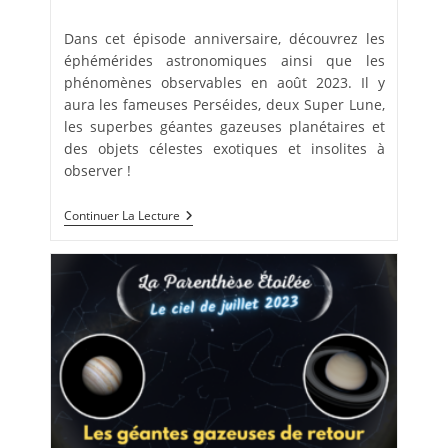
la
category:
publication :
Dans cet épisode anniversaire, découvrez les
éphémérides astronomiques ainsi que les
phénomènes observables en août 2023. Il y
aura les fameuses Perséides, deux Super Lune,
les superbes géantes gazeuses planétaires et
des objets célestes exotiques et insolites à
observer !
Le
Continuer La Lecture
Ciel
D’août
2023