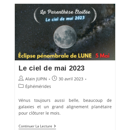
De
Juin
2023
Le ciel de mai 2023
Auteur/autrice
Publication
Alain JUPIN
30 avril 2023
de
publiée :
Post
Éphémérides
la
category:
publication :
Vénus toujours aussi belle, beaucoup de
galaxies et un grand alignement planétaire
pour clôturer le mois.
Le
Continuer La Lecture