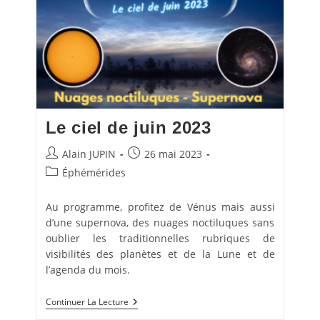
Le ciel de juin 2023
Auteur/autrice
Publication
Alain JUPIN
26 mai 2023
de
publiée :
Post
Éphémérides
la
category:
publication :
Au programme, profitez de Vénus mais aussi
d’une supernova, des nuages noctiluques sans
oublier les traditionnelles rubriques de
visibilités des planètes et de la Lune et de
l’agenda du mois.
Le
Continuer La Lecture
Ciel