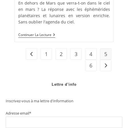
En dehors de Mars que verra-t-on dans le ciel
en mars ? La réponse avec les éphémérides
planétaires et lunaires en version enrichie.
Sans oublier l'agenda du ciel.
Le
Continuer La Lecture
Ciel
De
Mars
2023
1
2
3
4
5
Go to the previous page
6
Aller à la p
Lettre d'info
Inscrivez-vous à ma lettre d'information
Adresse email*