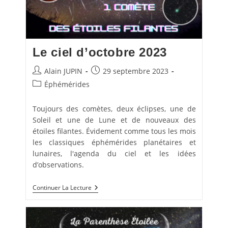
Le ciel d’octobre 2023
Auteur/autrice
Publication
Alain JUPIN
29 septembre 2023
de
publiée :
Post
Éphémérides
la
category:
publication :
Toujours des comètes, deux éclipses, une de
Soleil et une de Lune et de nouveaux des
étoiles filantes. Évidement comme tous les mois
les classiques éphémérides planétaires et
lunaires, l'agenda du ciel et les idées
d’observations.
Le
Continuer La Lecture
Ciel
D’octobre
2023