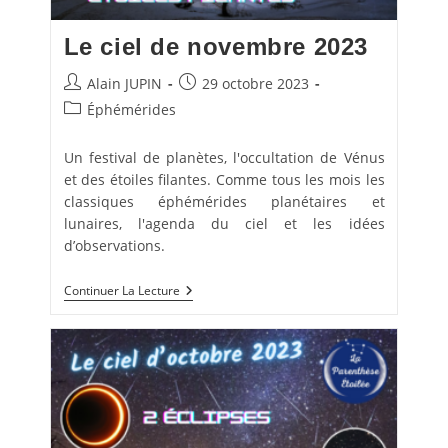
Le ciel de novembre 2023
Auteur/autrice
Publication
Alain JUPIN
29 octobre 2023
de
publiée :
Post
Éphémérides
la
category:
publication :
Un festival de planètes, l'occultation de Vénus
et des étoiles filantes. Comme tous les mois les
classiques éphémérides planétaires et
lunaires, l'agenda du ciel et les idées
d’observations.
Le
Continuer La Lecture
Ciel
De
Novembre
2023