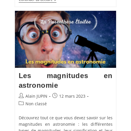
Ciel
D’avril
2023
Les magnitudes en
astronomie
Auteur/autrice
Publication
Alain JUPIN
12 mars 2023
de
publiée :
Post
Non classé
la
category:
publication :
Découvrez tout ce que vous devez savoir sur les
magnitudes en astronomie : les différentes
types de magnitudes, leur signification et leur