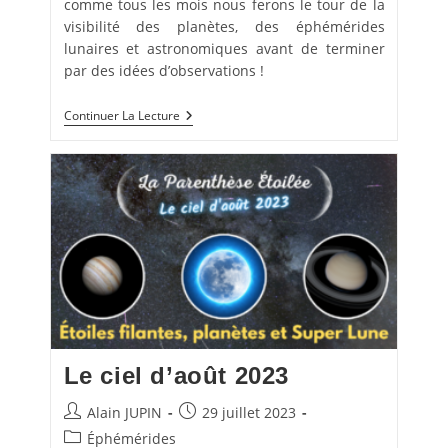
comme tous les mois nous ferons le tour de la
visibilité des planètes, des éphémérides
lunaires et astronomiques avant de terminer
par des idées d’observations !
Le
Continuer La Lecture
Ciel
De
Septembre
2023
Le ciel d’août 2023
Auteur/autrice
Publication
Alain JUPIN
29 juillet 2023
de
publiée :
Post
Éphémérides