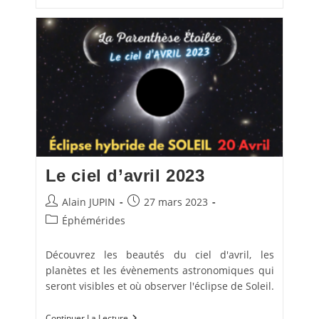
Ciel
De
Mai
2023
Le ciel d’avril 2023
Auteur/autrice
Publication
Alain JUPIN
27 mars 2023
de
publiée :
Post
Éphémérides
la
category:
publication :
Découvrez les beautés du ciel d'avril, les
planètes et les évènements astronomiques qui
seront visibles et où observer l'éclipse de Soleil.
Le
Continuer La Lecture