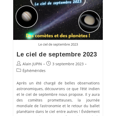
Le ciel de septembre 2023
Le ciel de septembre 2023
Auteur/autrice
Publication
Alain JUPIN
3 septembre 2023
de
publiée :
Post
Éphémérides
la
category:
publication :
Après un été chargé de belles observations
astronomiques, découvrons ce que l’été indien
et le ciel de septembre nous propose. Il y aura
des comètes prometteuses, la journée
mondiale de l’astronomie et le retour du ballet
planétaire dans le ciel entre autres ! Évidement