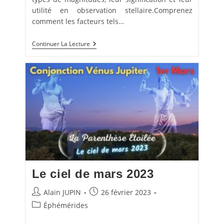
utilité en observation stellaire.Comprenez
comment les facteurs tels…
Les
Continuer La Lecture
Magnitudes
En
Astronomie
Le ciel de mars 2023
Auteur/autrice
Publication
Alain JUPIN
26 février 2023
de
publiée :
Post
Éphémérides
la
category:
publication :