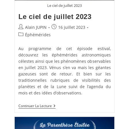
Le ciel de juillet 2023
Le ciel de juillet 2023
Auteur/autrice
Publication
Alain JUPIN
16 juillet 2023
de
publiée :
Post
Éphémérides
la
category:
publication :
Au programme de cet épisode estival,
découvrez les éphémérides astronomiques
célestes ainsi que les phénomènes observables
en juillet 2023. Vénus s’en va mais les géantes
gazeuses sont de retour. Et bien sur les
traditionnelles rubriques de visibilités des
planètes et de la Lune suivi de l’agenda du
mois et des idées d’observations.
Le
Continuer La Lecture
Ciel
De
Juillet
2023