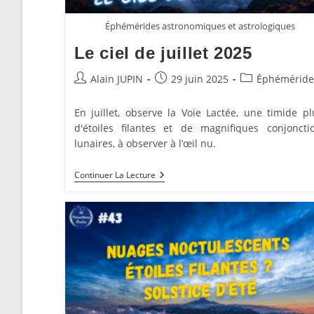
Éphémérides astronomiques et astrologiques
Le ciel de juillet 2025
Auteur/autrice
Publication
Post
Alain JUPIN
29 juin 2025
Éphéméride
de
publiée :
category:
la
En juillet, observe la Voie Lactée, une timide pl
publication :
d'étoiles filantes et de magnifiques conjoncti
lunaires, à observer à l’œil nu.
Le
Continuer La Lecture
Ciel
De
Juillet
2025