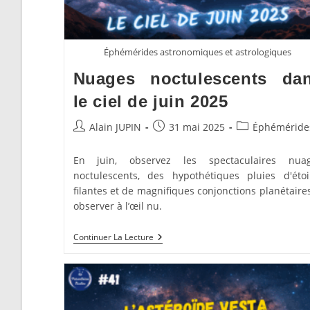
Éphémérides astronomiques et astrologiques
Nuages noctulescents da
le ciel de juin 2025
Auteur/autrice
Publication
Post
Alain JUPIN
31 mai 2025
Éphéméride
de
publiée :
category:
la
En juin, observez les spectaculaires nua
publication :
noctulescents, des hypothétiques pluies d'étoi
filantes et de magnifiques conjonctions planétaires
observer à l’œil nu.
Nuages
Continuer La Lecture
Noctulescents
Dans
Le
Ciel
De
Juin