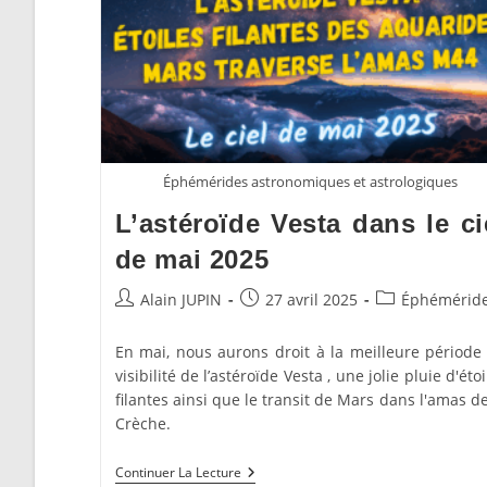
2025
Éphémérides astronomiques et astrologiques
L’astéroïde Vesta dans le ci
de mai 2025
Auteur/autrice
Publication
Post
Alain JUPIN
27 avril 2025
Éphémérid
de
publiée :
category:
la
En mai, nous aurons droit à la meilleure période
publication :
visibilité de l’astéroïde Vesta , une jolie pluie d'étoi
filantes ainsi que le transit de Mars dans l'amas de
Crèche.
L’astéroïde
Continuer La Lecture