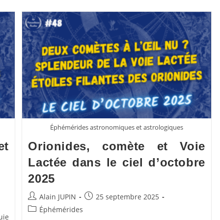
website
search
Éphémérides astronomiques et astrologiques
et
Orionides, comète et Voie
Lactée dans le ciel d’octobre
2025
Auteur/autrice
Publication
Alain JUPIN
25 septembre 2025
de
publiée :
Post
Éphémérides
uie
la
category: