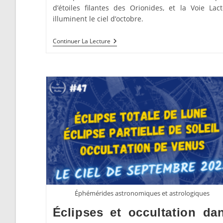
d’étoiles filantes des Orionides, et la Voie Lact
illuminent le ciel d’octobre.
Comète,
Continuer La Lecture
Étoiles
Filantes
Et
Planètes
En
Novembre
2025
Éphémérides astronomiques et astrologiques
Éclipses et occultation da