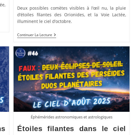
publication :
ée,
Deux possibles comètes visibles à l’œil nu, la pluie
d’étoiles filantes des Orionides, et la Voie Lactée,
illuminent le ciel d’octobre.
Orionides,
Continuer La Lecture
Comète
Et
Voie
Lactée
Dans
Le
Ciel
D’octobre
2025
Éphémérides astronomiques et astrologiques
ns
Étoiles filantes dans le ciel