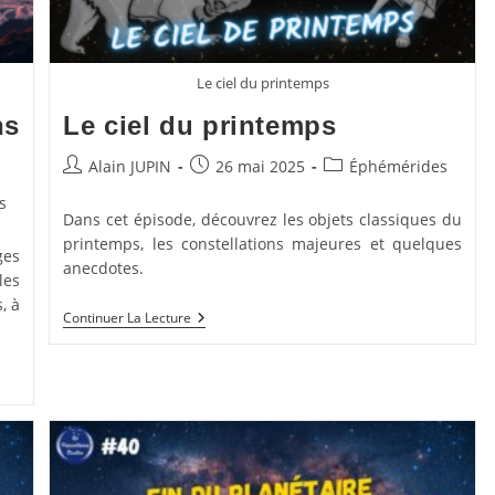
Le ciel du printemps
ns
Le ciel du printemps
Auteur/autrice
Publication
Post
Alain JUPIN
26 mai 2025
Éphémérides
de
publiée :
category:
s
la
Dans cet épisode, découvrez les objets classiques du
publication :
printemps, les constellations majeures et quelques
ges
anecdotes.
les
, à
Le
Continuer La Lecture
Ciel
Du
Printemps