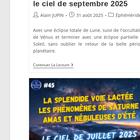
le ciel de septembre 2025
Auteur/autrice
Publication
Post
Alain JUPIN
31 août 2025
Éphémérid
de
publiée :
category:
la
Avec une éclipse totale de Lune, suivi de l'occultat
publication :
de Vénus et terminer avec une éclipse partielle
Soleil, sans oublier le retour de la belle péri
planétaire.
Éclipses
Continuer La Lecture
Et
Occultation
Dans
Le
Ciel
De
Septembre
2025