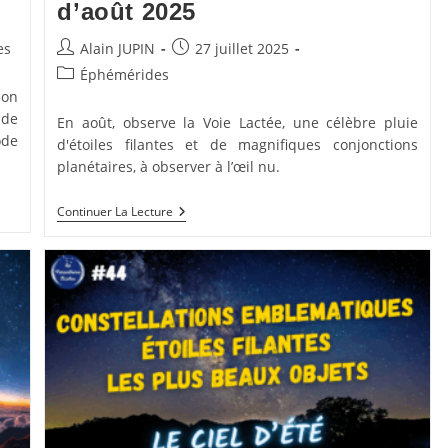
d’août 2025
Auteur/autrice
Publication
es
Alain JUPIN
27 juillet 2025
de
publiée :
Post
Éphémérides
la
category:
ion
publication :
 de
En août, observe la Voie Lactée, une célèbre pluie
ode
d'étoiles filantes et de magnifiques conjonctions
planétaires, à observer à l’œil nu.
Étoiles
Continuer La Lecture
Filantes
Dans
Le
Ciel
D’août
2025