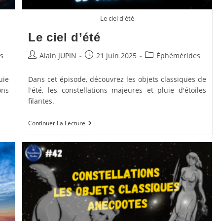
Le ciel d'été
Le ciel d’été
Auteur/autrice
Publication
Post
s
Alain JUPIN
21 juin 2025
Éphémérides
de
publiée :
category:
la
uie
Dans cet épisode, découvrez les objets classiques de
publication :
ons
l'été, les constellations majeures et pluie d'étoiles
filantes.
Le
Continuer La Lecture
Ciel
D’été