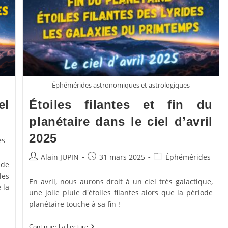
Éphémérides astronomiques et astrologiques
el
Étoiles filantes et fin du
planétaire dans le ciel d’avril
2025
es
Auteur/autrice
Publication
Post
Alain JUPIN
31 mars 2025
Éphémérides
 de
de
publiée :
category:
les
la
En avril, nous aurons droit à un ciel très galactique,
 la
publication :
une jolie pluie d'étoiles filantes alors que la période
planétaire touche à sa fin !
Étoiles
Continuer La Lecture