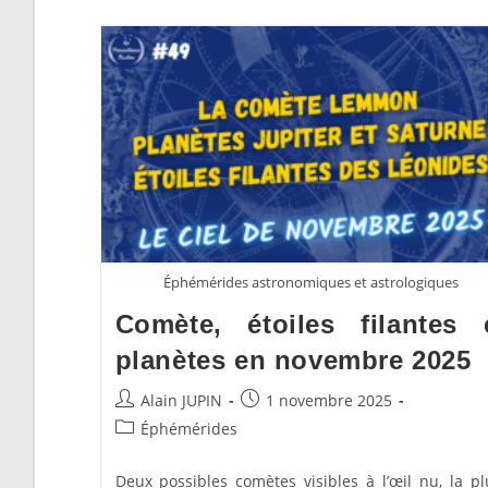
Éphémérides astronomiques et astrologiques
Comète, étoiles filantes 
planètes en novembre 2025
Auteur/autrice
Publication
Alain JUPIN
1 novembre 2025
de
publiée :
Post
Éphémérides
la
category:
publication :
Deux possibles comètes visibles à l’œil nu, la pl