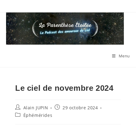
Skip
to
content
Menu
Le ciel de novembre 2024
Auteur/autrice
Publication
Alain JUPIN
29 octobre 2024
de
publiée :
Post
Éphémérides
la
category:
publication :