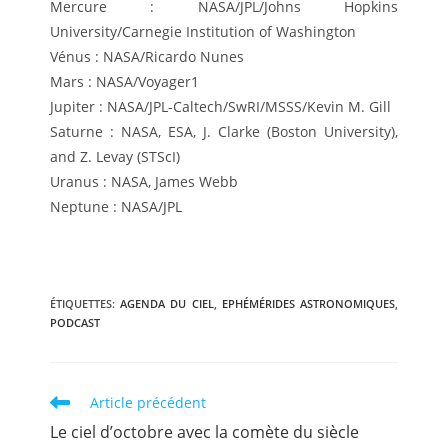
Mercure : NASA/JPL/Johns Hopkins
University/Carnegie Institution of Washington
Vénus : NASA/Ricardo Nunes
Mars : NASA/Voyager1
Jupiter : NASA/JPL-Caltech/SwRI/MSSS/Kevin M. Gill
Saturne : NASA, ESA, J. Clarke (Boston University),
and Z. Levay (STScI)
Uranus : NASA, James Webb
Neptune : NASA/JPL
ÉTIQUETTES
:
AGENDA DU CIEL
,
EPHÉMÉRIDES ASTRONOMIQUES
,
PODCAST
Read
Article précédent
more
Le ciel d’octobre avec la comète du siècle
articles