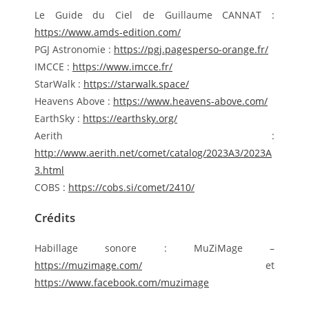
Le Guide du Ciel de Guillaume CANNAT :
https://www.amds-edition.com/
PGJ Astronomie :
https://pgj.pagesperso-orange.fr/
IMCCE :
https://www.imcce.fr/
StarWalk :
https://starwalk.space/
Heavens Above :
https://www.heavens-above.com/
EarthSky :
https://earthsky.org/
Aerith :
http://www.aerith.net/comet/catalog/2023A3/2023A
3.html
COBS :
https://cobs.si/comet/2410/
Crédits
Habillage sonore : MuZiMage –
https://muzimage.com/
et
https://www.facebook.com/muzimage