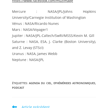
https://www.facebook.com/muzimage
Mercure : NASA/JPL/Johns Hopkins
University/Carnegie Institution of Washington
Vénus : NASA/Ricardo Nunes
Mars : NASA/Voyager1
Jupiter : NASA/JPL-Caltech/SwRI/MSSS/Kevin M. Gill
Saturne : NASA, ESA, J. Clarke (Boston University),
and Z. Levay (STScI)
Uranus : NASA, James Webb
Neptune : NASA/JPL
ÉTIQUETTES
:
AGENDA DU CIEL
,
EPHÉMÉRIDES ASTRONOMIQUES
,
PODCAST
Read
Article précédent