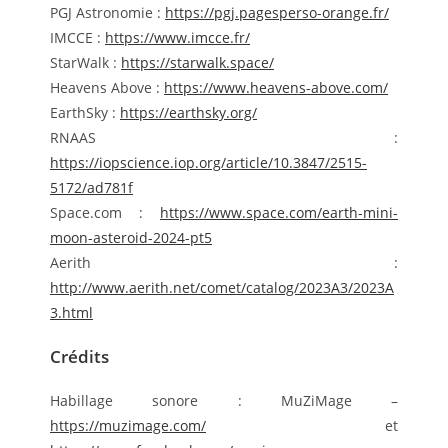
PGJ Astronomie :
https://pgj.pagesperso-orange.fr/
IMCCE :
https://www.imcce.fr/
StarWalk :
https://starwalk.space/
Heavens Above :
https://www.heavens-above.com/
EarthSky :
https://earthsky.org/
RNAAS :
https://iopscience.iop.org/article/10.3847/2515-
5172/ad781f
Space.com :
https://www.space.com/earth-mini-
moon-asteroid-2024-pt5
Aerith :
http://www.aerith.net/comet/catalog/2023A3/2023A
3.html
Crédits
Habillage sonore : MuZiMage –
https://muzimage.com/
et