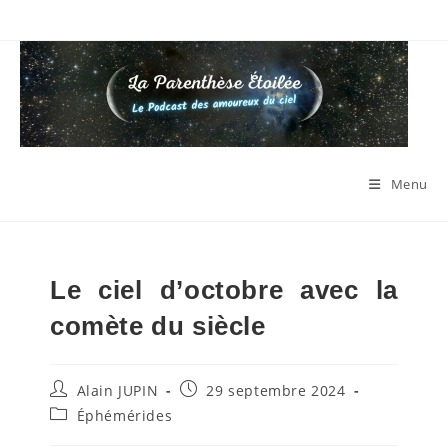
Skip
to
content
Menu
Le ciel d’octobre avec la
comète du siècle
Auteur/autrice
Publication
Alain JUPIN
29 septembre 2024
de
publiée :
Post
Éphémérides
la
category:
publication :